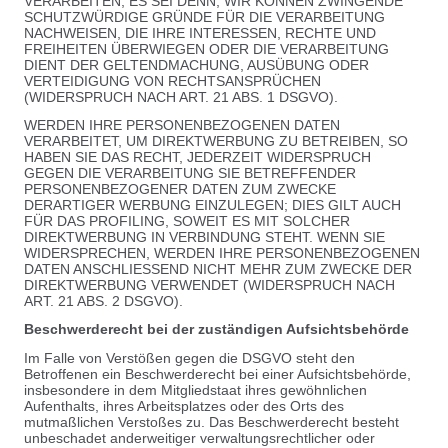
VERARBEITEN, ES SEI DENN, WIR KÖNNEN ZWINGENDE
SCHUTZWÜRDIGE GRÜNDE FÜR DIE VERARBEITUNG
NACHWEISEN, DIE IHRE INTERESSEN, RECHTE UND
FREIHEITEN ÜBERWIEGEN ODER DIE VERARBEITUNG
DIENT DER GELTENDMACHUNG, AUSÜBUNG ODER
VERTEIDIGUNG VON RECHTSANSPRÜCHEN
(WIDERSPRUCH NACH ART. 21 ABS. 1 DSGVO).
WERDEN IHRE PERSONENBEZOGENEN DATEN
VERARBEITET, UM DIREKTWERBUNG ZU BETREIBEN, SO
HABEN SIE DAS RECHT, JEDERZEIT WIDERSPRUCH
GEGEN DIE VERARBEITUNG SIE BETREFFENDER
PERSONENBEZOGENER DATEN ZUM ZWECKE
DERARTIGER WERBUNG EINZULEGEN; DIES GILT AUCH
FÜR DAS PROFILING, SOWEIT ES MIT SOLCHER
DIREKTWERBUNG IN VERBINDUNG STEHT. WENN SIE
WIDERSPRECHEN, WERDEN IHRE PERSONENBEZOGENEN
DATEN ANSCHLIESSEND NICHT MEHR ZUM ZWECKE DER
DIREKTWERBUNG VERWENDET (WIDERSPRUCH NACH
ART. 21 ABS. 2 DSGVO).
Beschwerderecht bei der zuständigen Aufsichtsbehörde
Im Falle von Verstößen gegen die DSGVO steht den
Betroffenen ein Beschwerderecht bei einer Aufsichtsbehörde,
insbesondere in dem Mitgliedstaat ihres gewöhnlichen
Aufenthalts, ihres Arbeitsplatzes oder des Orts des
mutmaßlichen Verstoßes zu. Das Beschwerderecht besteht
unbeschadet anderweitiger verwaltungsrechtlicher oder