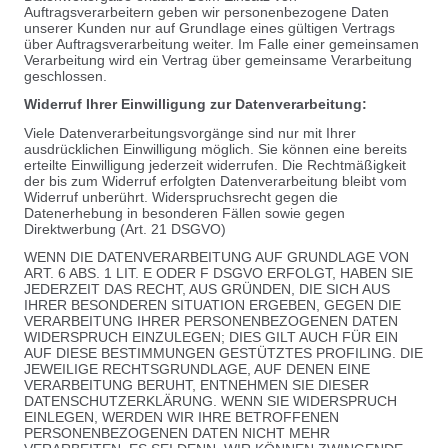
Auftragsverarbeitern geben wir personenbezogene Daten
unserer Kunden nur auf Grundlage eines gültigen Vertrags
über Auftragsverarbeitung weiter. Im Falle einer gemeinsamen
Verarbeitung wird ein Vertrag über gemeinsame Verarbeitung
geschlossen.
Widerruf Ihrer Einwilligung zur Datenverarbeitung:
Viele Datenverarbeitungsvorgänge sind nur mit Ihrer
ausdrücklichen Einwilligung möglich. Sie können eine bereits
erteilte Einwilligung jederzeit widerrufen. Die Rechtmäßigkeit
der bis zum Widerruf erfolgten Datenverarbeitung bleibt vom
Widerruf unberührt. Widerspruchsrecht gegen die
Datenerhebung in besonderen Fällen sowie gegen
Direktwerbung (Art. 21 DSGVO)
WENN DIE DATENVERARBEITUNG AUF GRUNDLAGE VON
ART. 6 ABS. 1 LIT. E ODER F DSGVO ERFOLGT, HABEN SIE
JEDERZEIT DAS RECHT, AUS GRÜNDEN, DIE SICH AUS
IHRER BESONDEREN SITUATION ERGEBEN, GEGEN DIE
VERARBEITUNG IHRER PERSONENBEZOGENEN DATEN
WIDERSPRUCH EINZULEGEN; DIES GILT AUCH FÜR EIN
AUF DIESE BESTIMMUNGEN GESTÜTZTES PROFILING. DIE
JEWEILIGE RECHTSGRUNDLAGE, AUF DENEN EINE
VERARBEITUNG BERUHT, ENTNEHMEN SIE DIESER
DATENSCHUTZERKLÄRUNG. WENN SIE WIDERSPRUCH
EINLEGEN, WERDEN WIR IHRE BETROFFENEN
PERSONENBEZOGENEN DATEN NICHT MEHR